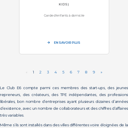
KIDS)
Garde d'enfants à domicile
EN SAVOIR PLUS
«
1
2
3
4
5
6
7
8
9
»
Le Club E6 compte parmi ces membres des start-ups, des jeunes
repreneurs, des créateurs, des TPE indépendantes, des professions
libérales, bon nombre d’entreprises ayant plusieurs dizaines d’années
d’existence, avec un nombre de collaborateurs et des chiffres d’affaires
très variables.
Même s’ils sont installés dans des villes différentes voire éloignées de la