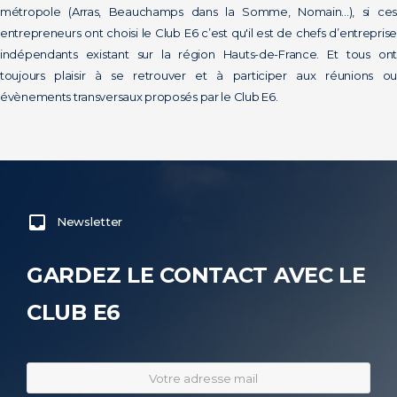
métropole (Arras, Beauchamps dans la Somme, Nomain...), si ces
entrepreneurs ont choisi le Club E6 c’est qu'il est de chefs d’entreprise
indépendants existant sur la région Hauts-de-France. Et tous ont
toujours plaisir à se retrouver et à participer aux réunions ou
évènements transversaux proposés par le Club E6.
Newsletter
GARDEZ LE CONTACT AVEC LE
CLUB E6