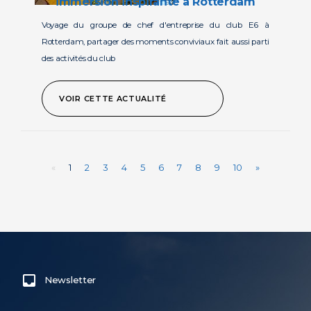
immersion inspirante à Rotterdam
voyage du groupe de chef d'entreprise du club E6 à
Rotterdam, partager des moments conviviaux fait aussi parti
des activités du club
VOIR CETTE ACTUALITÉ
«
1
2
3
4
5
6
7
8
9
10
»
Newsletter