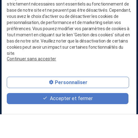
strictement nécessaires sont essentiels au fonctionnement de
base de notre site et ne peuvent pas être désactivés. Cependant,
vous avez le choix d'activer ou de désactiver les cookies de
personnalisation, de performance et de marketing selon vos
préférences. Vous pouvez modifier vos paramètres de cookies à
Fonctionnement et
tout moment en cliquant sur le lien 'Gestion des cookies' situé en
bas de notre site. Veuillez noter que la désactivation de certains
organisation
cookies peut avoir un impact sur certaines fonctionnalités du
site.
Continuer sans accepter
EN SAVOIR PLUS
person_add
mail
Personnaliser
Accepter et fermer