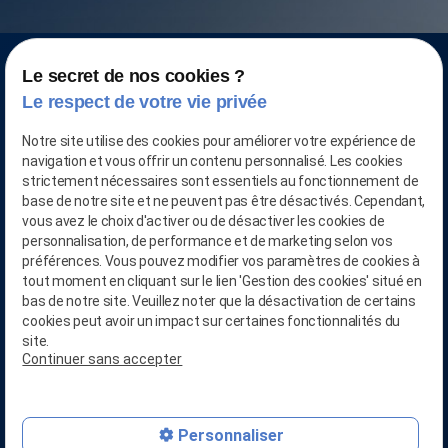
Le secret de nos cookies ?
Le respect de votre vie privée
Notre site utilise des cookies pour améliorer votre expérience de
navigation et vous offrir un contenu personnalisé. Les cookies
strictement nécessaires sont essentiels au fonctionnement de
base de notre site et ne peuvent pas être désactivés. Cependant,
vous avez le choix d'activer ou de désactiver les cookies de
personnalisation, de performance et de marketing selon vos
préférences. Vous pouvez modifier vos paramètres de cookies à
tout moment en cliquant sur le lien 'Gestion des cookies' situé en
CONTACTEZ-NOUS AU
bas de notre site. Veuillez noter que la désactivation de certains
03.28.04.05.90
cookies peut avoir un impact sur certaines fonctionnalités du
phone
site.
Continuer sans accepter
person_add
RETROUVEZ-NOUS SUR
Linkedin
mail
Personnaliser