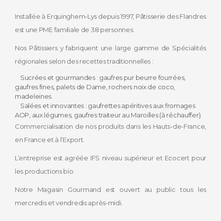
Installée à Erquinghem-Lys depuis 1997, Pâtisserie des Flandres
est une PME familiale de 38 personnes.
Nos Pâtissiers y fabriquent une large gamme de Spécialités
régionales selon des recettes traditionnelles :
Sucrées et gourmandes : gaufres pur beurre fourrées,
gaufres fines, palets de Dame, rochers noix de coco,
madeleines.
Salées et innovantes : gaufrettes apéritives aux fromages
AOP, aux légumes, gaufres traiteur au Maroilles (à réchauffer).
Commercialisation de nos produits dans les Hauts-de-France,
en France et à l’Export.
L’entreprise est agréée IFS niveau supérieur et Ecocert pour
les productions bio.
Notre Magasin Gourmand est ouvert au public tous les
mercredis et vendredis après-midi.