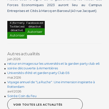
Forces Economiques 2023 auront lieu au Campus
Entreprises et Cités à Marcq en Baroeul (40 rue Jacquet).
X (formerly
Facebook est
Twitter) est
désactivé.
désactivé.
Autoriser
Autoriser
Autres actualités
juin 2026
retour en images sur les universités et la garden party club e6
soirée découverte à Armentières
Universités d'été et garden party Club E6
mai 2026
Voyage annuel de "La Ruche" : Une immersion inspirante à
Rotterdam
avril 2026
Soirée Coin du Feu
VOIR TOUTES LES ACTUALITÉS