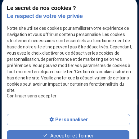
Le secret de nos cookies ?
Le respect de votre vie privée
Notre site utilise des cookies pour améliorer votre expérience de
navigation et vous offrir un contenu personnalisé. Les cookies
strictement nécessaires sont essentiels au fonctionnement de
base de notre site et ne peuvent pas être désactivés. Cependant,
vous avez le choix d'activer ou de désactiver les cookies de
personnalisation, de performance et de marketing selon vos
préférences. Vous pouvez modifier vos paramètres de cookies à
CONTACTEZ-NOUS AU
tout moment en cliquant sur le lien 'Gestion des cookies' situé en
03.28.04.05.90
bas de notre site. Veuillez noter que la désactivation de certains
cookies peut avoir un impact sur certaines fonctionnalités du
phone
site.
Continuer sans accepter
RETROUVEZ-NOUS SUR
person_add
Linkedin
mail
Personnaliser
RETROUVEZ-NOUS SUR
Youtube
Accepter et fermer