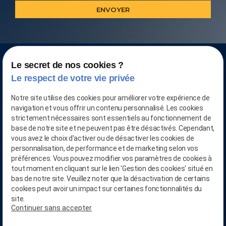
Le secret de nos cookies ?
Le respect de votre vie privée
Notre site utilise des cookies pour améliorer votre expérience de
navigation et vous offrir un contenu personnalisé. Les cookies
strictement nécessaires sont essentiels au fonctionnement de
base de notre site et ne peuvent pas être désactivés. Cependant,
vous avez le choix d'activer ou de désactiver les cookies de
personnalisation, de performance et de marketing selon vos
CONTACTEZ-NOUS AU
préférences. Vous pouvez modifier vos paramètres de cookies à
03.28.04.05.90
tout moment en cliquant sur le lien 'Gestion des cookies' situé en
bas de notre site. Veuillez noter que la désactivation de certains
cookies peut avoir un impact sur certaines fonctionnalités du
phone
site.
RETROUVEZ-NOUS SUR
Continuer sans accepter
Linkedin
person_add