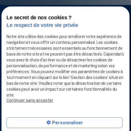
Le secret de nos cookies ?
Le respect de votre vie privée
Notre site utilise des cookies pour améliorer votre expérience de
navigation et vous offrir un contenu personnalisé. Les cookies
strictement nécessaires sont essentiels au fonctionnement de
base de notre site et ne peuvent pas être désactivés. Cependant,
vous avez le choix d'activer ou de désactiver les cookies de
personnalisation, de performance et de marketing selon vos
préférences. Vous pouvez modifier vos paramètres de cookies à
tout moment en cliquant sur le lien 'Gestion des cookies' situé en
CONTACTEZ-NOUS AU
bas de notre site. Veuillez noter que la désactivation de certains
03.28.04.05.90
cookies peut avoir un impact sur certaines fonctionnalités du
site.
Continuer sans accepter
person_add
RETROUVEZ-NOUS SUR
Linkedin
mail
Personnaliser