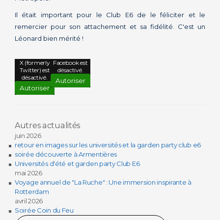
Il était important pour le Club E6 de le féliciter et le
remercier pour son attachement et sa fidélité. C'est un
Léonard bien mérité !
X (formerly
Facebook est
Twitter) est
désactivé.
désactivé.
Autoriser
Autoriser
Autres actualités
juin 2026
retour en images sur les universités et la garden party club e6
soirée découverte à Armentières
Universités d'été et garden party Club E6
mai 2026
Voyage annuel de "La Ruche" : Une immersion inspirante à
Rotterdam
avril 2026
Soirée Coin du Feu