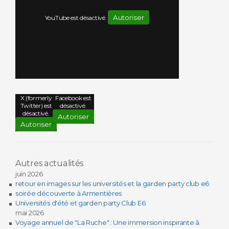
Autoriser
YouTube est désactivé.
X (formerly
Facebook est
Twitter) est
désactivé.
désactivé.
Autoriser
Autoriser
Autres actualités
juin 2026
retour en images sur les universités et la garden party club e6
soirée découverte à Armentières
Universités d'été et garden party Club E6
mai 2026
Voyage annuel de "La Ruche" : Une immersion inspirante à