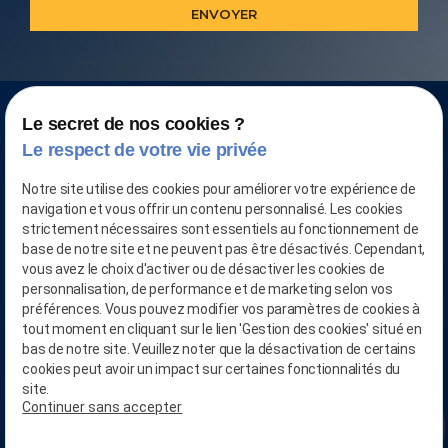
Le secret de nos cookies ?
Le respect de votre vie privée
Notre site utilise des cookies pour améliorer votre expérience de
navigation et vous offrir un contenu personnalisé. Les cookies
strictement nécessaires sont essentiels au fonctionnement de
base de notre site et ne peuvent pas être désactivés. Cependant,
vous avez le choix d'activer ou de désactiver les cookies de
personnalisation, de performance et de marketing selon vos
préférences. Vous pouvez modifier vos paramètres de cookies à
tout moment en cliquant sur le lien 'Gestion des cookies' situé en
bas de notre site. Veuillez noter que la désactivation de certains
CONTACTEZ-NOUS AU
cookies peut avoir un impact sur certaines fonctionnalités du
phone
03.28.04.05.90
site.
Continuer sans accepter
person_add
RETROUVEZ-NOUS SUR