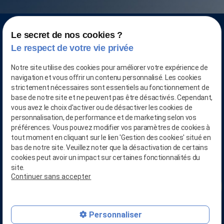
Le secret de nos cookies ?
Le respect de votre vie privée
Notre site utilise des cookies pour améliorer votre expérience de
navigation et vous offrir un contenu personnalisé. Les cookies
strictement nécessaires sont essentiels au fonctionnement de
base de notre site et ne peuvent pas être désactivés. Cependant,
vous avez le choix d'activer ou de désactiver les cookies de
personnalisation, de performance et de marketing selon vos
préférences. Vous pouvez modifier vos paramètres de cookies à
CONTACTEZ-NOUS AU
tout moment en cliquant sur le lien 'Gestion des cookies' situé en
03.28.04.05.90
bas de notre site. Veuillez noter que la désactivation de certains
cookies peut avoir un impact sur certaines fonctionnalités du
phone
site.
Continuer sans accepter
RETROUVEZ-NOUS SUR
person_add
Linkedin
mail
Personnaliser
RETROUVEZ-NOUS SUR