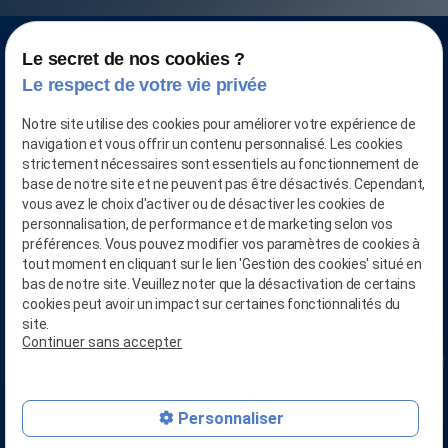
Le secret de nos cookies ?
Le respect de votre vie privée
Notre site utilise des cookies pour améliorer votre expérience de
navigation et vous offrir un contenu personnalisé. Les cookies
strictement nécessaires sont essentiels au fonctionnement de
base de notre site et ne peuvent pas être désactivés. Cependant,
vous avez le choix d'activer ou de désactiver les cookies de
personnalisation, de performance et de marketing selon vos
préférences. Vous pouvez modifier vos paramètres de cookies à
CONTACTEZ-NOUS AU
tout moment en cliquant sur le lien 'Gestion des cookies' situé en
03.28.04.05.90
bas de notre site. Veuillez noter que la désactivation de certains
cookies peut avoir un impact sur certaines fonctionnalités du
phone
site.
Continuer sans accepter
RETROUVEZ-NOUS SUR
person_add
Linkedin
mail
Personnaliser
RETROUVEZ-NOUS SUR