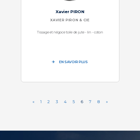
Xavier PIRON
XAVIER PIRON & CIE
Tissage et négoce toile de jute - lin - coton
EN SAVOIR PLUS
«
1
2
3
4
5
6
7
8
»