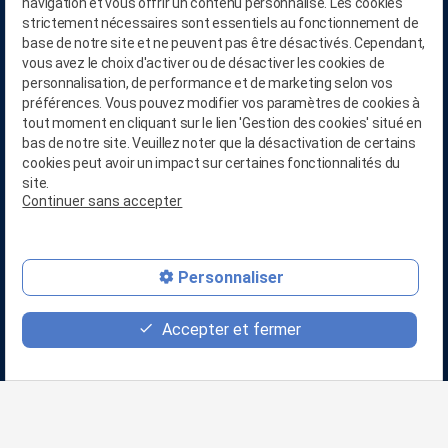
navigation et vous offrir un contenu personnalisé. Les cookies
strictement nécessaires sont essentiels au fonctionnement de
base de notre site et ne peuvent pas être désactivés. Cependant,
vous avez le choix d'activer ou de désactiver les cookies de
personnalisation, de performance et de marketing selon vos
préférences. Vous pouvez modifier vos paramètres de cookies à
tout moment en cliquant sur le lien 'Gestion des cookies' situé en
bas de notre site. Veuillez noter que la désactivation de certains
cookies peut avoir un impact sur certaines fonctionnalités du
phone
site.
Continuer sans accepter
person_add
mail
Personnaliser
CONTACTEZ-NOUS AU
Accepter et fermer
03.28.04.05.90
RETROUVEZ-NOUS SUR
Linkedin